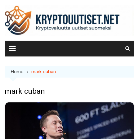
Skip
to
content
Home
mark cuban
mark cuban