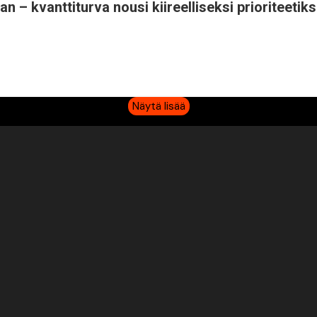
an – kvanttiturva nousi kiireelliseksi prioriteetiks
Näytä lisää