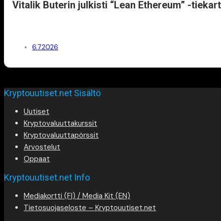
Vitalik Buterin julkisti “Lean Ethereum” -tiekart
6.7.2026
Kryptouutiset.net Sisältö
Uutiset
Kryptovaluuttakurssit
Kryptovaluuttapörssit
Arvostelut
Oppaat
Kryptouutiset.net Info
Mediakortti (FI) / Media Kit (EN)
Tietosuojaseloste – Kryptouutiset.net