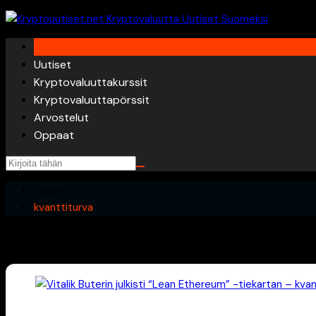
Skip
to
content
Uutiset
Kryptovaluuttakurssit
Kryptovaluuttapörssit
Arvostelut
Oppaat
Home
kvanttiturva
kvanttiturva