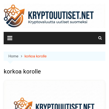
Skip
to
content
Home
korkoa korolle
korkoa korolle