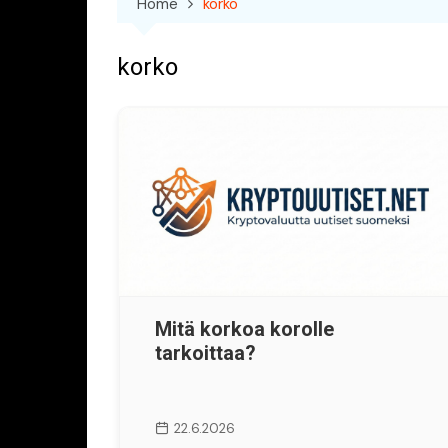
Home
korko
korko
Mitä korkoa korolle
tarkoittaa?
22.6.2026