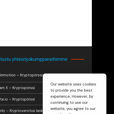
tustu yhteistyökumppaneihimme
inmotion – Kryptopörssi
Our website uses cookies
arn X – Kryptopörssi
to provide you the best
experience. However, by
te.io – Kryptopörssi
continuing to use our
website, you agree to our
inly – Kryptoverotus laskuri