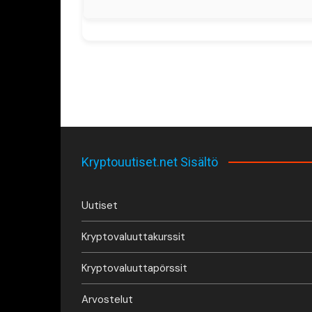
Kryptouutiset.net Sisältö
Uutiset
Kryptovaluuttakurssit
Kryptovaluuttapörssit
Arvostelut