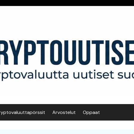
ryptovaluuttapörssit
Arvostelut
Oppaat