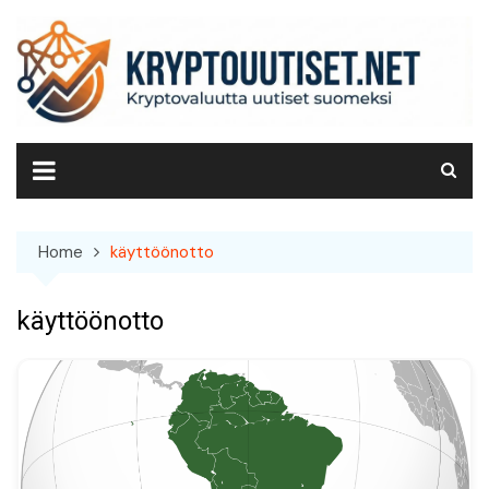
Skip
to
content
Home
käyttöönotto
käyttöönotto