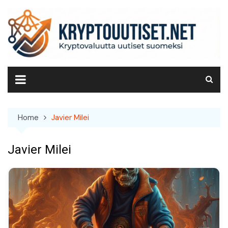
Skip
to
content
Home
Javier Milei
Javier Milei