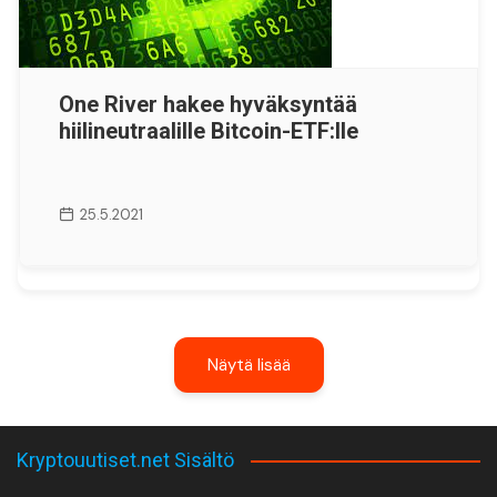
One River hakee hyväksyntää
hiilineutraalille Bitcoin-ETF:lle
25.5.2021
Näytä lisää
Kryptouutiset.net Sisältö