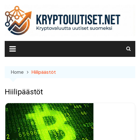
Skip
to
content
Home
Hiilipäästöt
Hiilipäästöt