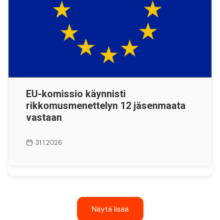
EU-komissio käynnisti
rikkomusmenettelyn 12 jäsenmaata
vastaan
31.1.2026
Näytä lisää