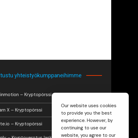
tustu yhteistyökumppaneihimme
inmotion – Kryptopörssi
Our website uses cookies
arn X – Kryptopörssi
to provide you the best
experience. However, by
te.io – Kryptopörssi
continuing to use our
website, you agree to our
inly – Kryptoverotus laskuri