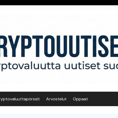
ryptovaluuttapörssit
Arvostelut
Oppaat