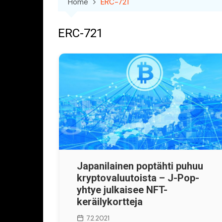
Home
ERC-721
ERC-721
Japanilainen poptähti puhuu
kryptovaluutoista – J-Pop-
yhtye julkaisee NFT-
keräilykortteja
7.2.2021