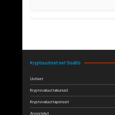
Kryptouutiset.net Sisältö
Uutiset
Kryptovaluuttakurssit
Kryptovaluuttapörssit
Arvostelut