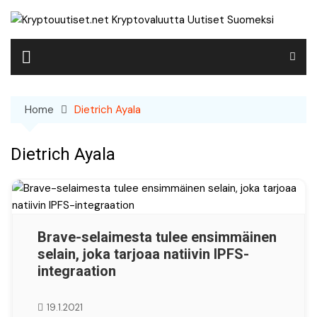
Skip
to
content
Home
Dietrich Ayala
Dietrich Ayala
Brave-selaimesta tulee ensimmäinen
selain, joka tarjoaa natiivin IPFS-
integraation
19.1.2021