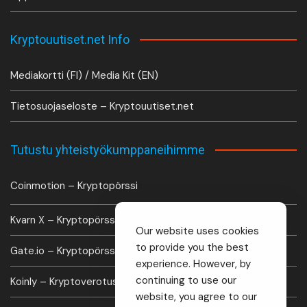
Kryptouutiset.net Info
Mediakortti (FI) / Media Kit (EN)
Tietosuojaseloste – Kryptouutiset.net
Tutustu yhteistyökumppaneihimme
Coinmotion – Kryptopörssi
Kvarn X – Kryptopörssi
Our website uses cookies
to provide you the best
Gate.io – Kryptopörssi
experience. However, by
continuing to use our
Koinly – Kryptoverotus laskuri
website, you agree to our