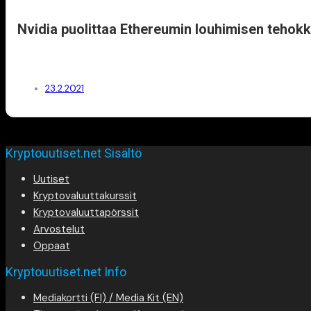
Nvidia puolittaa Ethereumin louhimisen tehokk
23.2.2021
Kryptouutiset.net Sisältö
Uutiset
Kryptovaluuttakurssit
Kryptovaluuttapörssit
Arvostelut
Oppaat
Kryptouutiset.net Info
Mediakortti (FI) / Media Kit (EN)