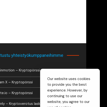
tustu yhteistyökumppaneihimme
inmotion – Kryptopörssi
Our website uses cookies
arn X – Kryptopörssi
to provide you the best
experience. However, by
te.io – Kryptopörssi
continuing to use our
website, you agree to our
inly – Kryptoverotus laskuri