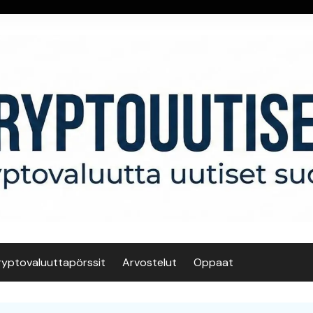
ryptovaluuttapörssit
Arvostelut
Oppaat