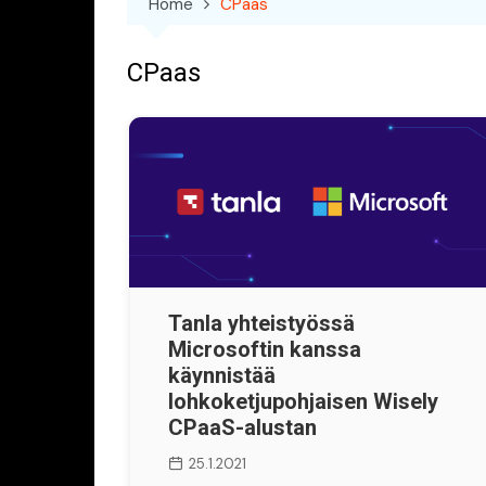
Home
CPaas
CPaas
Tanla yhteistyössä
Microsoftin kanssa
käynnistää
lohkoketjupohjaisen Wisely
CPaaS-alustan
25.1.2021