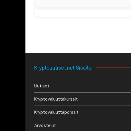
Kryptouutiset.net Sisältö
Uutiset
Kryptovaluuttakurssit
Kryptovaluuttapörssit
Arvostelut