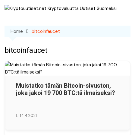
Skip
to
content
Home
bitcoinfaucet
bitcoinfaucet
Muistatko tämän Bitcoin-sivuston,
joka jakoi 19 700 BTC:tä ilmaiseksi?
14.4.2021