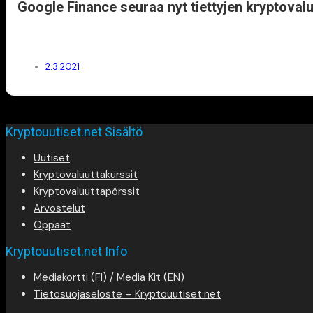
Google Finance seuraa nyt tiettyjen kryptovalu
2.3.2021
Kryptouutiset.net Sisältö
Uutiset
Kryptovaluuttakurssit
Kryptovaluuttapörssit
Arvostelut
Oppaat
Kryptouutiset.net Info
Mediakortti (FI) / Media Kit (EN)
Tietosuojaseloste – Kryptouutiset.net