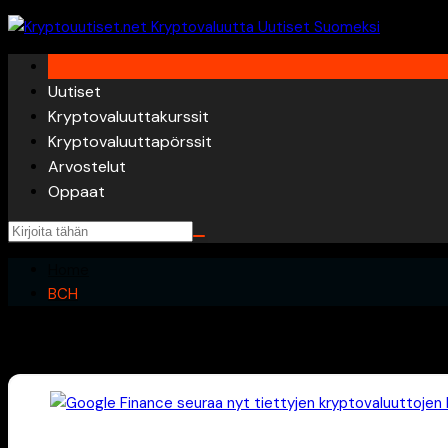
Skip
to
content
Uutiset
Kryptovaluuttakurssit
Kryptovaluuttapörssit
Arvostelut
Oppaat
Home
BCH
BCH