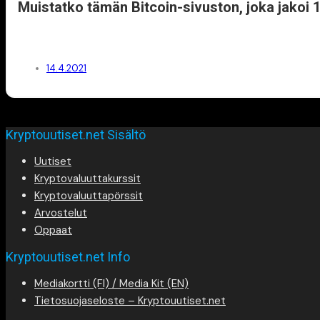
Muistatko tämän Bitcoin-sivuston, joka jakoi 
14.4.2021
Kryptouutiset.net Sisältö
Uutiset
Kryptovaluuttakurssit
Kryptovaluuttapörssit
Arvostelut
Oppaat
Kryptouutiset.net Info
Mediakortti (FI) / Media Kit (EN)
Tietosuojaseloste – Kryptouutiset.net