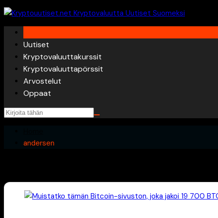
Skip
to
content
Uutiset
Kryptovaluuttakurssit
Kryptovaluuttapörssit
Arvostelut
Oppaat
Home
andersen
andersen