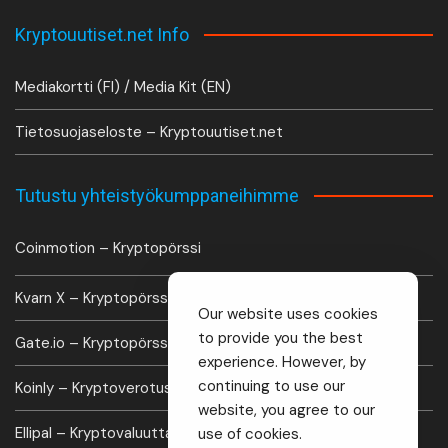
Kryptouutiset.net Info
Mediakortti (FI) / Media Kit (EN)
Tietosuojaseloste – Kryptouutiset.net
Tutustu yhteistyökumppaneihimme
Coinmotion – Kryptopörssi
Kvarn X – Kryptopörssi
Our website uses cookies
to provide you the best
Gate.io – Kryptopörssi
experience. However, by
continuing to use our
Koinly – Kryptoverotus laskuri
website, you agree to our
Ellipal – Kryptovaluutta lompakko
use of cookies.