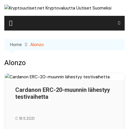
Skip
to
content
Home
Alonzo
Alonzo
Cardanon ERC-20-muunnin lähestyy
testivaihetta
18.5.2021