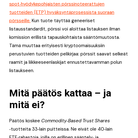
spot‑hyödykepohjaisten pörssinoteerattujen
tuotteiden (ETP) hyväksyntäprosessista suoraan
pörsseille.
Kun tuote täyttää geneeriset
listausstandardit, pörssi voi aloittaa listauksen ilman
komission erillistä tapauskohtaista sääntömuutosta.
Tämä muuttaa erityisesti kryptoomaisuuksiin
perustuvien tuotteiden pelikirjaa: pörssit saavat selkeät
raamit ja liikkeeseenlaskijat ennustettavamman polun
listaukseen.
Mitä päätös kattaa – ja
mitä ei?
Päätös koskee
Commodity‑Based Trust Shares
‑tuotteita 33‑lain puitteissa. Ne eivät ole 40‑lain
ETF‑rahastoja, joilla on erillinen sääntely‑ ja