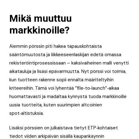
Mikä muuttuu
markkinoille?
Aiemmin pörssin piti hakea tapauskohtaista
sääntömuutosta ja liikkeeseenlaskijan edetä omassa
rekisteröintiprosessissaan – kaksivaiheinen malli venytti
aikatauluja ja lisäsi epävarmuutta. Nyt pörssi voi toimia,
kun tuotteen rakenne sopii ennalta määriteltyihin
kriteereihin. Tämä voi lyhentää ”file‑to‑launch”‑aikaa
huomattavasti ja madaltaa kynnystä tuoda markkinoille
uusia tuotteita, kuten suurimpien altcoinien
spot‑altistuksia.
Lisäksi pörssien on julkaistava tietyt ETP‑kohtaiset
tiedot viiden arkipäivän sisällä kaupankäynnin