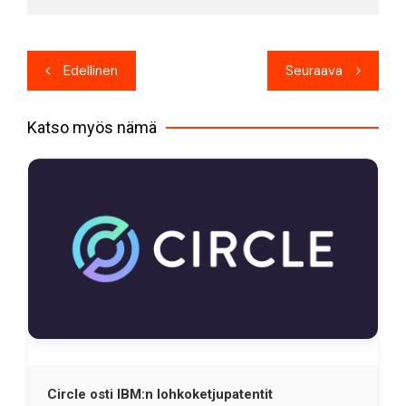
Artikkelien
Edellinen
Seuraava
selaus
Katso myös nämä
Circle osti IBM:n lohkoketjupatentit