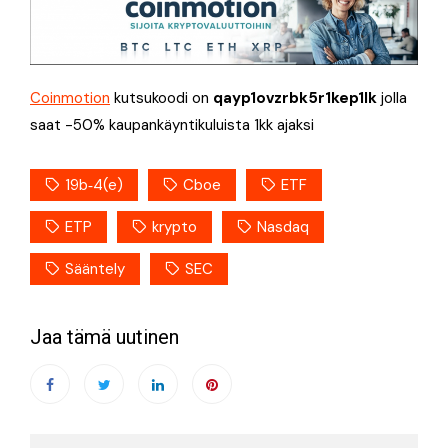
Coinmotion
kutsukoodi on
qayp1ovzrbk5r1kep1lk
jolla
saat -50% kaupankäyntikuluista 1kk ajaksi
19b‑4(e)
Cboe
ETF
ETP
krypto
Nasdaq
Sääntely
SEC
Jaa tämä uutinen