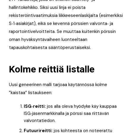
hallintokehikko. Siksi uusi linja ei poista
rekisteröintivaatimuksia liikkeeseenlaskijalta (esimerkiksi
S‑1‑asiakirjat), eikä se kevennä pörssien valvonta‑ ja
raportointivelvoitteita. Se muuttaa kuitenkin pörssin
oman hyväksyntävaiheen luonteeltaan
tapauskohtaisesta sääntöperustaiseksi.
Kolme reittiä listalle
Uusi geneerinen malli tarjoaa käytännössä kolme
”kaistaa” listaukseen:
ISG‑reitti:
jos alla oleva hyödyke käy kauppaa
ISG‑jäsenmarkkinalla ja pörssi saa riittävän
valvontatiedon.
Futuurireitti:
jos kohteesta on noteerattu