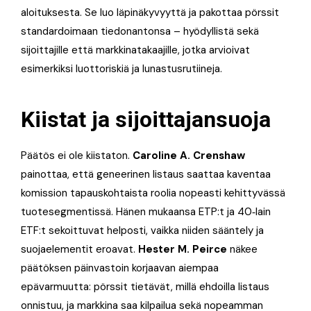
aloituksesta. Se luo läpinäkyvyyttä ja pakottaa pörssit
standardoimaan tiedonantonsa – hyödyllistä sekä
sijoittajille että markkinatakaajille, jotka arvioivat
esimerkiksi luottoriskiä ja lunastusrutiineja.
Kiistat ja sijoittajansuoja
Päätös ei ole kiistaton.
Caroline A. Crenshaw
painottaa, että geneerinen listaus saattaa kaventaa
komission tapauskohtaista roolia nopeasti kehittyvässä
tuotesegmentissä. Hänen mukaansa ETP:t ja 40‑lain
ETF:t sekoittuvat helposti, vaikka niiden sääntely ja
suojaelementit eroavat.
Hester M. Peirce
näkee
päätöksen päinvastoin korjaavan aiempaa
epävarmuutta: pörssit tietävät, millä ehdoilla listaus
onnistuu, ja markkina saa kilpailua sekä nopeamman