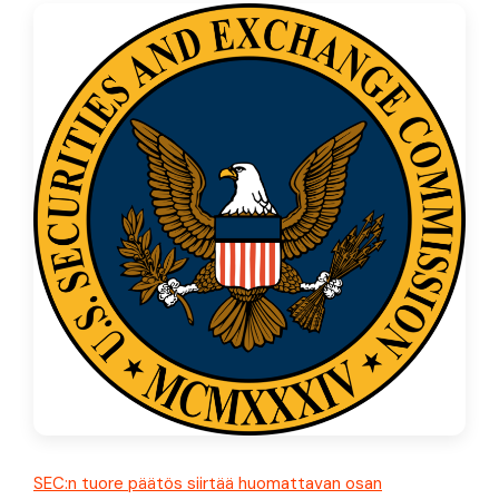
SEC:n tuore päätös siirtää huomattavan osan