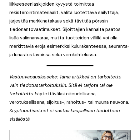
liikkeeseenlaskijoiden kyvystä toimittaa
rekisteröintimateriaalit, valita luotettava säilyttäjä,
järjestää markkinatakaus sekä täyttää pörssin
tiedonantovaatimukset. Sijoittajien kannalta päätös
lisää valinnanvaraa, mutta tuotteiden välillä voi olla
merkittäviä eroja esimerkiksi kulurakenteessa, seuranta‑
ja lunastustavoissa sekä verokohtelussa.
Vastuuvapauslauseke: Tämä artikkeli on tarkoitettu
vain tiedotustarkoituksiin. Sitä ei tarjota tai ole
tarkoitettu k
äytettäväksi oikeudellisena,
verotuksellisena, sijoitus-, rahoitus- tai muuna neuvona.
Kryptouutiset.net ei vastaa kaupallisen tiedotteen
sisällöstä.