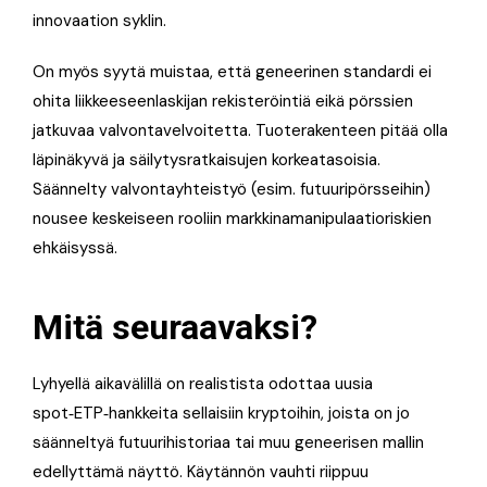
innovaation syklin.
On myös syytä muistaa, että geneerinen standardi ei
ohita liikkeeseenlaskijan rekisteröintiä eikä pörssien
jatkuvaa valvontavelvoitetta. Tuoterakenteen pitää olla
läpinäkyvä ja säilytysratkaisujen korkeatasoisia.
Säännelty valvontayhteistyö (esim. futuuripörsseihin)
nousee keskeiseen rooliin markkinamanipulaatioriskien
ehkäisyssä.
Mitä seuraavaksi?
Lyhyellä aikavälillä on realistista odottaa uusia
spot‑ETP‑hankkeita sellaisiin kryptoihin, joista on jo
säänneltyä futuurihistoriaa tai muu geneerisen mallin
edellyttämä näyttö. Käytännön vauhti riippuu