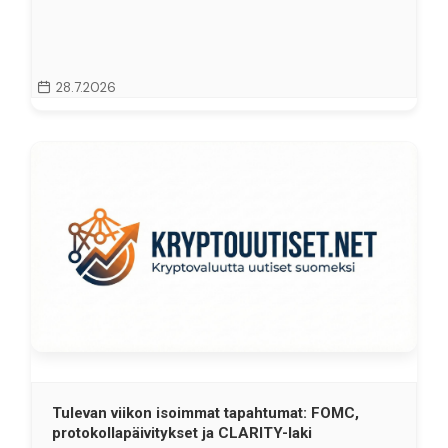
28.7.2026
Tulevan viikon isoimmat tapahtumat: FOMC,
protokollapäivitykset ja CLARITY-laki