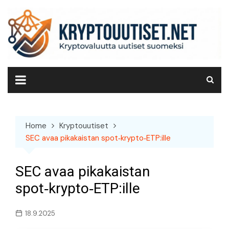
Skip
to
content
Home
Kryptouutiset
SEC avaa pikakaistan spot‑krypto‑ETP:ille
SEC avaa pikakaistan
spot‑krypto‑ETP:ille
18.9.2025