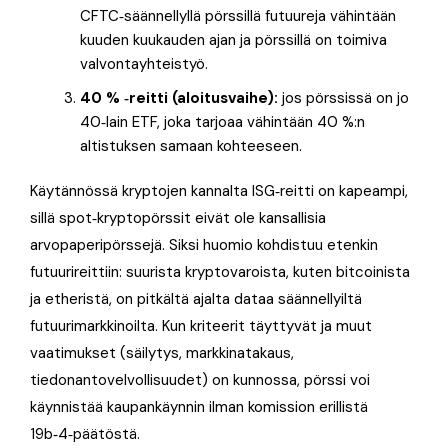
CFTC‑säännellyllä pörssillä futuureja vähintään
kuuden kuukauden ajan ja pörssillä on toimiva
valvontayhteistyö.
40 % ‑reitti (aloitusvaihe):
jos pörssissä on jo
40‑lain ETF, joka tarjoaa vähintään 40 %:n
altistuksen samaan kohteeseen.
Käytännössä kryptojen kannalta ISG‑reitti on kapeampi,
sillä spot‑kryptopörssit eivät ole kansallisia
arvopaperipörssejä. Siksi huomio kohdistuu etenkin
futuurireittiin: suurista kryptovaroista, kuten bitcoinista
ja etheristä, on pitkältä ajalta dataa säännellyiltä
futuurimarkkinoilta. Kun kriteerit täyttyvät ja muut
vaatimukset (säilytys, markkinatakaus,
tiedonantovelvollisuudet) on kunnossa, pörssi voi
käynnistää kaupankäynnin ilman komission erillistä
19b‑4‑päätöstä.