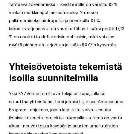
tähtäävä tokenomiikka. Likviditeetille on varattu 15 %
vankan markkinapohjan luomiseksi. Yhteisön
palkitsemiseksi airdropeilla ja bonuksilla 10 %
kokonaistarjonnasta on varattu tähän. Lisäksi peräti 17,13
% on osoitettu deflatorisiin polttoihin, mikä voi ajan
myötä pienentää tarjontaa ja lisätä $XYZ:n kysyntää.
Yhteisövetoista tekemistä
isoilla suunnitelmilla
Yksi XYZVersen erottava tekijä on tapa, jolla se
sitouttaa yhteisöään. Tiimi julkaisi hiljattain Ambassador
Program -ohjelman, jossa käyttäjät voivat ansaita
ilmaisia tokeneita projektia tukemalla. Ja tämä on vasta
alkua—neuvotteluja käydään jo suurten urheilutähtien