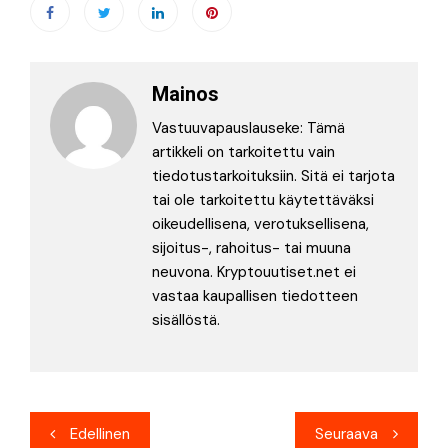
Mainos
Vastuuvapauslauseke: Tämä
artikkeli on tarkoitettu vain
tiedotustarkoituksiin. Sitä ei tarjota
tai ole tarkoitettu käytettäväksi
oikeudellisena, verotuksellisena,
sijoitus-, rahoitus- tai muuna
neuvona. Kryptouutiset.net ei
vastaa kaupallisen tiedotteen
sisällöstä.
Artikkelien
Edellinen
Seuraava