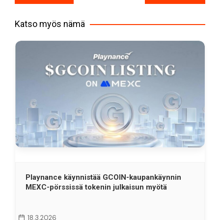
selaus
Katso myös nämä
Playnance käynnistää GCOIN-kaupankäynnin
MEXC-pörssissä tokenin julkaisun myötä
18.3.2026