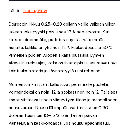
Lähde:
TradingView
Dogecoin liikkuu 0,25–0,28 dollarin välillä vaikean viikon
jälkeen, joka pyyhki pois lähes 17 % sen arvosta. Kun
katsoo pidemmälle, pudotus näyttää vähemmän
hurjalta: kolikko on yhä noin 12 % kuukaudessa ja 30 %
viimeisen puolen vuoden aikana plussalla. Lyhyen
aikavälin treidaajat, jotka ostivat dipistä, seuraavat nyt
toistuuko historia ja käynnistyykö uusi rebound.
Momentum-mittarit kallistuvat pehmeälle puolelle:
voimaindeksi on noin 42 ja stokastinen noin 12. Tällaiset
tasot viittaavat usein ylimyytyyn tilaan ja mahdolliseen
nousuvaraan. Nousu lähimpään vastustasoon 0,30
dollariin toisi noin 10–15 % lisän tämän päivän
vaihteluvälin keskikohdasta. Jos nousu epäonnistuu,