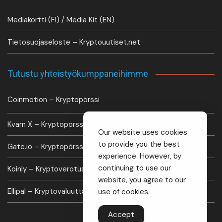
Mediakortti (FI) / Media Kit (EN)
Tietosuojaseloste – Kryptouutiset.net
Tutustu yhteistyökumppaneihimme
Coinmotion – Kryptopörssi
Kvarn X – Kryptopörssi
Our website uses cookies
to provide you the best
Gate.io – Kryptopörssi
experience. However, by
continuing to use our
Koinly – Kryptoverotus laskuri
website, you agree to our
Ellipal – Kryptovaluutta lompakko
use of cookies.
Accept