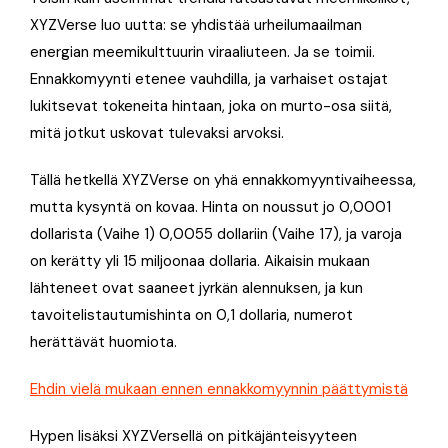
XYZVerse luo uutta: se yhdistää urheilumaailman
energian meemi­kulttuurin viraaliuteen. Ja se toimii.
Ennakkomyynti etenee vauhdilla, ja varhaiset ostajat
lukitsevat tokeneita hintaan, joka on murto-osa siitä,
mitä jotkut uskovat tulevaksi arvoksi.
Tällä hetkellä XYZVerse on yhä ennakkomyyntivaiheessa,
mutta kysyntä on kovaa. Hinta on noussut jo 0,0001
dollarista (Vaihe 1) 0,0055 dollariin (Vaihe 17), ja varoja
on kerätty yli 15 miljoonaa dollaria. Aikaisin mukaan
lähteneet ovat saaneet jyrkän alennuksen, ja kun
tavoitelistautumishinta on 0,1 dollaria, numerot
herättävät huomiota.
Ehdin vielä mukaan ennen ennakkomyynnin päättymistä
Hypen lisäksi XYZVersellä on pitkäjänteisyyteen