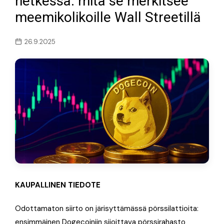
hetkessä: mitä se merkitsee
meemi­kolikoille Wall Streetillä
26.9.2025
KAUPALLINEN TIEDOTE
Odottamaton siirto on järisyttämässä pörssilattioita:
ensimmäinen Dogecoiniin sijoittava pörssirahasto