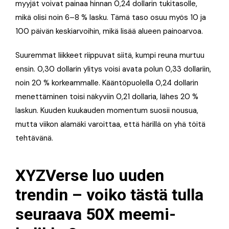
myyjät voivat painaa hinnan 0,24 dollarin tukitasolle,
mikä olisi noin 6–8 % lasku. Tämä taso osuu myös 10 ja
100 päivän keskiarvoihin, mikä lisää alueen painoarvoa.
Suuremmat liikkeet riippuvat siitä, kumpi reuna murtuu
ensin. 0,30 dollarin ylitys voisi avata polun 0,33 dollariin,
noin 20 % korkeammalle. Kääntöpuolella 0,24 dollarin
menettäminen toisi näkyviin 0,21 dollaria, lähes 20 %
laskun. Kuuden kuukauden momentum suosii nousua,
mutta viikon alamäki varoittaa, että härillä on yhä töitä
tehtävänä.
XYZVerse luo uuden
trendin – voiko tästä tulla
seuraava 50X meemi­