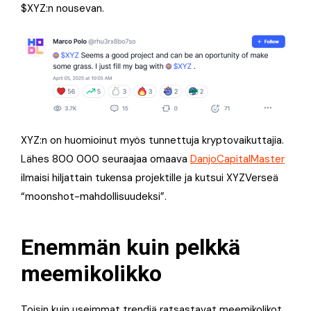
$XYZ:n nousevan.
XYZ:n on huomioinut myös tunnettuja krypto­vaikuttajia.
Lähes 800 000 seuraajaa omaava
DanjoCapitalMaster
ilmaisi hiljattain tukensa projektille ja kutsui XYZVerseä
“moonshot-mahdollisuudeksi”.
Enemmän kuin pelkkä
meemi­kolikko
Toisin kuin useimmat trendiä ratsastavat meemi­kolikot,