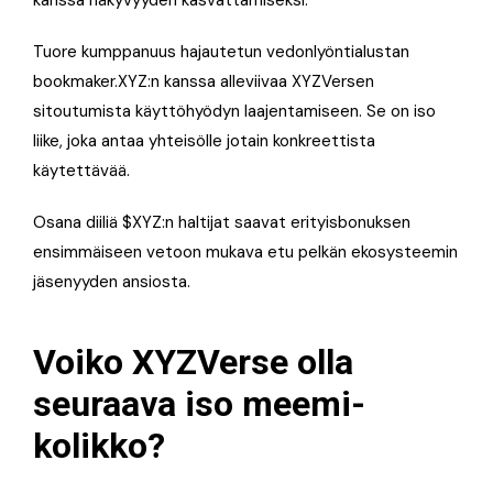
kanssa näkyvyyden kasvattamiseksi.
Tuore kumppanuus hajautetun vedonlyöntialustan
bookmaker.XYZ:n kanssa alleviivaa XYZVersen
sitoutumista käyttöhyödyn laajentamiseen. Se on iso
liike, joka antaa yhteisölle jotain konkreettista
käytettävää.
Osana diiliä $XYZ:n haltijat saavat erityisbonuksen
ensimmäiseen vetoon mukava etu pelkän ekosysteemin
jäsenyyden ansiosta.
Voiko XYZVerse olla
seuraava iso meemi­
kolikko?