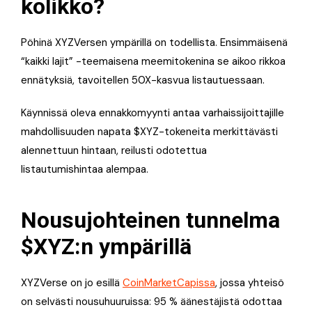
kolikko?
Pöhinä XYZVersen ympärillä on todellista. Ensimmäisenä
“kaikki lajit” -teemaisena meemi­tokenina se aikoo rikkoa
ennätyksiä, tavoitellen 50X-kasvua listautuessaan.
Käynnissä oleva ennakkomyynti antaa varhaissijoittajille
mahdollisuuden napata $XYZ-tokeneita merkittävästi
alennettuun hintaan, reilusti odotettua
listautumishintaa alempaa.
Nousujohteinen tunnelma
$XYZ:n ympärillä
XYZVerse on jo esillä
CoinMarketCapissa
, jossa yhteisö
on selvästi nousuhuuruissa: 95 % äänestäjistä odottaa