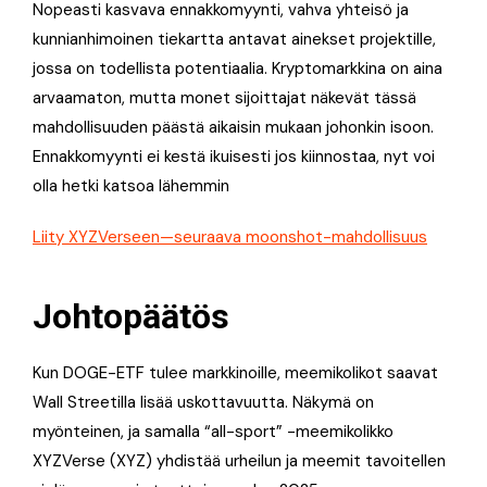
Nopeasti kasvava ennakkomyynti, vahva yhteisö ja
kunnianhimoinen tiekartta antavat ainekset projektille,
jossa on todellista potentiaalia. Kryptomarkkina on aina
arvaamaton, mutta monet sijoittajat näkevät tässä
mahdollisuuden päästä aikaisin mukaan johonkin isoon.
Ennakkomyynti ei kestä ikuisesti jos kiinnostaa, nyt voi
olla hetki katsoa lähemmin
Liity XYZVerseen—seuraava moonshot-mahdollisuus
Johtopäätös
Kun DOGE-ETF tulee markkinoille, meemi­kolikot saavat
Wall Streetilla lisää uskottavuutta. Näkymä on
myönteinen, ja samalla “all-sport” -meemi­kolikko
XYZVerse (XYZ) yhdistää urheilun ja meemit tavoitellen