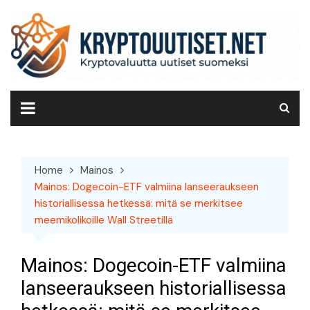
Skip
to
content
Home
Mainos
Mainos: Dogecoin-ETF valmiina lanseeraukseen
historiallisessa hetkessä: mitä se merkitsee
meemi­kolikoille Wall Streetillä
Mainos: Dogecoin-ETF valmiina
lanseeraukseen historiallisessa