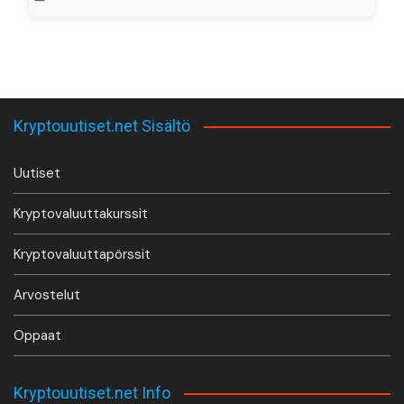
Kryptouutiset.net Sisältö
Uutiset
Kryptovaluuttakurssit
Kryptovaluuttapörssit
Arvostelut
Oppaat
Kryptouutiset.net Info