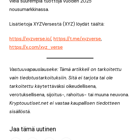
vielä suurempia tuottoja vuoden 2025
nousumarkkinassa.
Lisätietoja XYZVersestä (XYZ) löydät täältä:
https://xyzverse.io/
,
https://t.me/xyzverse
,
https://x.com/xyz_verse
Vastuuvapauslauseke: Tämä artikkeli on tarkoitettu
vain tiedotustarkoituksiin. Sitä ei tarjota tai ole
tarkoitettu k
äytettäväksi oikeudellisena,
verotuksellisena, sijoitus-, rahoitus- tai muuna neuvona.
Kryptouutiset.net ei vastaa kaupallisen tiedotteen
sisällöstä.
Jaa tämä uutinen