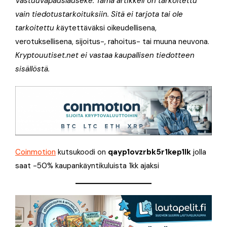
Vastuuvapauslauseke: Tämä artikkeli on tarkoitettu
vain tiedotustarkoituksiin. Sitä ei tarjota tai ole
tarkoitettu k
äytettäväksi oikeudellisena,
verotuksellisena, sijoitus-, rahoitus- tai muuna neuvona.
Kryptouutiset.net ei vastaa kaupallisen tiedotteen
sisällöstä.
Coinmotion
kutsukoodi on
qayp1ovzrbk5r1kep1lk
jolla
saat -50% kaupankäyntikuluista 1kk ajaksi