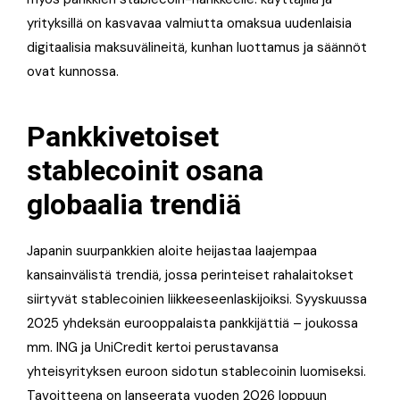
yrityksillä on kasvavaa valmiutta omaksua uudenlaisia
digitaalisia maksuvälineitä, kunhan luottamus ja säännöt
ovat kunnossa.
Pankkivetoiset
stablecoinit osana
globaalia trendiä
Japanin suurpankkien aloite heijastaa laajempaa
kansainvälistä trendiä, jossa perinteiset rahalaitokset
siirtyvät stablecoinien liikkeeseenlaskijoiksi. Syyskuussa
2025 yhdeksän eurooppalaista pankkijättiä – joukossa
mm. ING ja UniCredit kertoi perustavansa
yhteisyrityksen euroon sidotun stablecoinin luomiseksi.
Tavoitteena on lanseerata vuoden 2026 loppuun