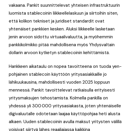
vakaana. Pankit suunnittelevat yhteisen infrastruktuurin
luomista stablecoinin liikkeellelaskuun ja siirtoihin siten,
että kolikon tekniset ja juridiset standardit ovat
yhtenäiset pankkien kesken. Aluksi liikkeelle lasketaan
jenin arvoon sidottu virtuaalivaluutta, ja myöhemmin
pankkikolmikko pitää mahdollisena myös Yhdysvaltain
dollarin arvoon kytketyn stablecoinin kehittämistä.
Hankkeen aikataulu on nopea tavoitteena on tuoda yen-
pohjainen stablecoin käyttöön yritysasiakkaille jo
lähikuukausina, mahdollisesti vuoden 2025 loppuun
mennessä. Pankit tavoittelevat ratkaisulla erityisesti
yritysmaksujen tehostamista. Kolmella pankilla on
yhdessä yli 300 000 yritysasiakasta, joten yhtenäiselle
digivaluutalle odotetaan laajaa käyttöpohjaa heti alusta
alkaen. Uuden stablecoinin avulla maksut yritysten välillä
voisivat siirtyä lähes reaaliajassa kaikkina