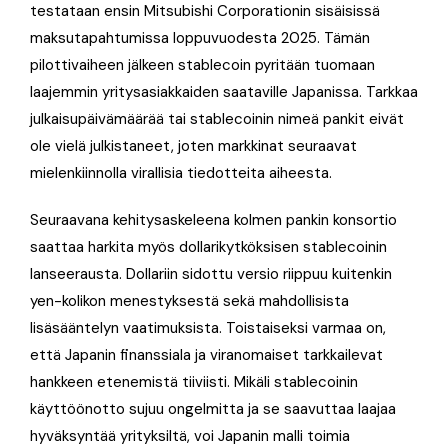
testataan ensin Mitsubishi Corporationin sisäisissä
maksutapahtumissa loppuvuodesta 2025. Tämän
pilottivaiheen jälkeen stablecoin pyritään tuomaan
laajemmin yritysasiakkaiden saataville Japanissa. Tarkkaa
julkaisupäivämäärää tai stablecoinin nimeä pankit eivät
ole vielä julkistaneet, joten markkinat seuraavat
mielenkiinnolla virallisia tiedotteita aiheesta.
Seuraavana kehitysaskeleena kolmen pankin konsortio
saattaa harkita myös dollarikytköksisen stablecoinin
lanseerausta. Dollariin sidottu versio riippuu kuitenkin
yen-kolikon menestyksestä sekä mahdollisista
lisäsääntelyn vaatimuksista. Toistaiseksi varmaa on,
että Japanin finanssiala ja viranomaiset tarkkailevat
hankkeen etenemistä tiiviisti. Mikäli stablecoinin
käyttöönotto sujuu ongelmitta ja se saavuttaa laajaa
hyväksyntää yrityksiltä, voi Japanin malli toimia