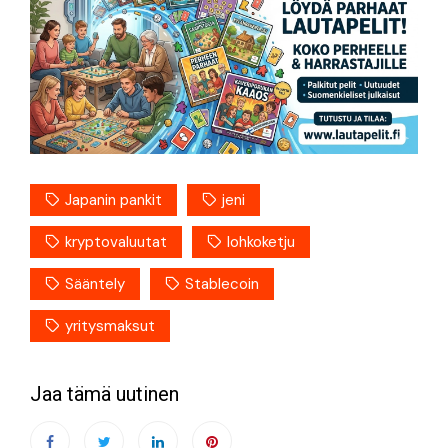
Japanin pankit
jeni
kryptovaluutat
lohkoketju
Sääntely
Stablecoin
yritysmaksut
Jaa tämä uutinen