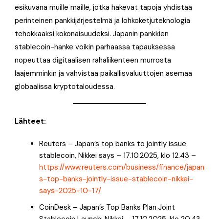
esikuvana muille maille, jotka hakevat tapoja yhdistää
perinteinen pankkijärjestelmä ja lohkoketjuteknologia
tehokkaaksi kokonaisuudeksi. Japanin pankkien
stablecoin-hanke voikin parhaassa tapauksessa
nopeuttaa digitaalisen rahaliikenteen murrosta
laajemminkin ja vahvistaa paikallisvaluuttojen asemaa
globaalissa kryptotaloudessa.
Lähteet:
Reuters – Japan’s top banks to jointly issue
stablecoin, Nikkei says – 17.10.2025, klo 12.43 –
https://www.reuters.com/business/finance/japan
s-top-banks-jointly-issue-stablecoin-nikkei-
says-2025-10-17/
CoinDesk – Japan’s Top Banks Plan Joint
Stablecoin Launch: Nikkei – 17.10.2025, klo 20.43