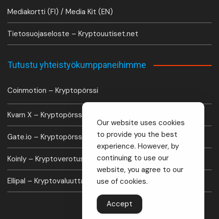
Mediakortti (FI) / Media Kit (EN)
Tietosuojaseloste – Kryptouutiset.net
Tutustu yhteistyökumppaneihimme
Coinmotion – Kryptopörssi
Kvarn X – Kryptopörssi
Our website uses cookies
to provide you the best
Gate.io – Kryptopörssi
experience. However, by
continuing to use our
Koinly – Kryptoverotus laskuri
website, you agree to our
Ellipal – Kryptovaluutta lompakko
use of cookies.
Accept