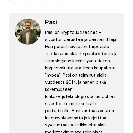
Pasi
Pasi on Kryptouutiset.net -
sivuston perustaja ja päätoimittaja.
Hän perusti sivuston tarpeesta
tuoda suomalaisille puolueetonta ja
teknologiaan keskittyvää tietoa
kryptovaluutoista ilman kaupallista
"hypeä". Pasi on toiminut alalla
vuodesta 2014, ja hänen pitkä
kokemukseen
lohkoketjuteknologiasta luo pohjan
sivuston toimituksellisille
periaatteille. Pasi vastaa sivuston
laadunvalvonnasta ja kirjoittaa
syväluotaavia artikkeleita alan
merkittävimmistä teknisistä