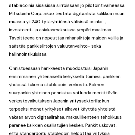
stablecoinia sisäisissä siirroissaan jo pilotointivaiheessa.
Mitsubishi Corp. aikoo testata digitaalista kolikkoa muun
muassa yli 240 tytäryhtiönsä välisissä osinko-,
investointi- ja asiakasmaksuissa ympäri maailmaa.
Tavoitteena on nopeuttaa rahansiirtoja maiden välillä ja
säästää pankkisiirtojen valuutanvaihto- sekä
hallinnointikuluissa.
Onnistuessaan hankkeesta muodostuisi Japanin
ensimmäinen yhtenäisellä kehyksellä toimiva, pankkien
yhdessä tukema stablecoin-verkosto. Kolmen
suurpankin yhteinen ponnistus voi luoda merkittävän
verkostovaikutuksen Japanin yrityssektorilla: kun
tarpeeksi monet yritykset alkavat käyttää yhteistä
vakaan arvon digitaalirahaa, maksuliikenteen tehokkuus
paranee kaikkien osallistujien kesken. Pankit uskovat,
että standardoitu stablecoin helpottaa yrityksiä