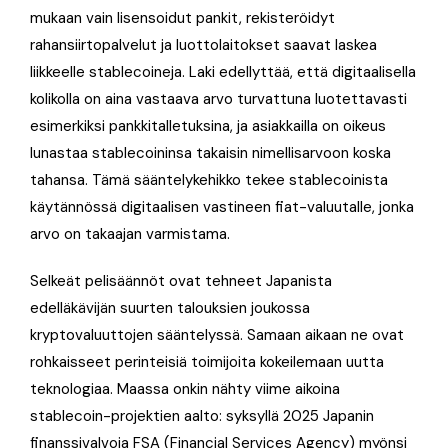
mukaan vain lisensoidut pankit, rekisteröidyt
rahansiirtopalvelut ja luottolaitokset saavat laskea
liikkeelle stablecoineja. Laki edellyttää, että digitaalisella
kolikolla on aina vastaava arvo turvattuna luotettavasti
esimerkiksi pankkitalletuksina, ja asiakkailla on oikeus
lunastaa stablecoininsa takaisin nimellisarvoon koska
tahansa. Tämä sääntelykehikko tekee stablecoinista
käytännössä digitaalisen vastineen fiat-valuutalle, jonka
arvo on takaajan varmistama.
Selkeät pelisäännöt ovat tehneet Japanista
edelläkävijän suurten talouksien joukossa
kryptovaluuttojen sääntelyssä. Samaan aikaan ne ovat
rohkaisseet perinteisiä toimijoita kokeilemaan uutta
teknologiaa. Maassa onkin nähty viime aikoina
stablecoin-projektien aalto: syksyllä 2025 Japanin
finanssivalvoja FSA (Financial Services Agency) myönsi