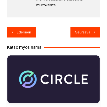
murroksista.
Artikkelien
Edellinen
Seuraava
selaus
Katso myös nämä