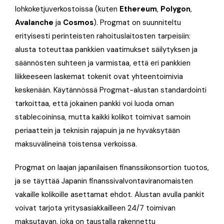
lohkoketjuverkostoissa (kuten
Ethereum
,
Polygon
,
Avalanche
ja
Cosmos
). Progmat on suunniteltu
erityisesti perinteisten rahoituslaitosten tarpeisiin:
alusta toteuttaa pankkien vaatimukset säilytyksen ja
säännösten suhteen ja varmistaa, että eri pankkien
liikkeeseen laskemat tokenit ovat yhteentoimivia
keskenään. Käytännössä Progmat-alustan standardointi
tarkoittaa, että jokainen pankki voi luoda oman
stablecoininsa, mutta kaikki kolikot toimivat samoin
periaattein ja teknisin rajapuin ja ne hyväksytään
maksuvälineinä toistensa verkoissa.
Progmat on laajan japanilaisen finanssikonsortion tuotos,
ja se täyttää Japanin finanssivalvontaviranomaisten
vakaille kolikoille asettamat ehdot. Alustan avulla pankit
voivat tarjota yritysasiakkailleen 24/7 toimivan
maksutavan, joka on taustalla rakennettu