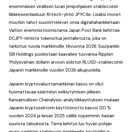
ensimmäisen virallisen luvan jenipohjaisen stablecoinin
liikkeeseenlaskuun fintech-yhtiö JPYC:lle. Lisäksi monet
muutkin tahot suunnittelevat omia digirahahankkeitaan.
Valtion enemmistöomistama Japan Post Bank kehittää
DCJPY-nimistä tokenoitua jenitalletusta, joka on
tarkoitus tuoda markkinoille tilivuonna 2026. Suurpankki
SBI Holdings puolestaan kaavailee tuovansa Ripplen
Yhdysvaltain dollarin arvoon sidotun RLUSD-stablecoinin
Japanin markkinoille vuoden 2026 alkupuolella.
Japanin kryptovaluuttamarkkinan kasvu on ollut
huomattavaa sääntelyn selkiytymisen jälkeen.
Kansainvälisen Chainalysis-analytiikkayrityksen mukaan
Japanin kryptosektorin käyttöönotto kasvoi 120 %
vuoden 2024 ja kesän 2025 välillä nopeimmin Aasian
suurista talouksista. Tämä kehitys luo hyvän pohjan
myös pankkien stablecoin-hankkeelle: käyttäjillä ja