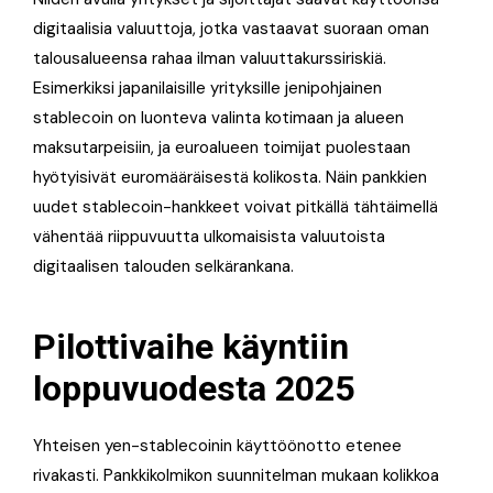
digitaalisia valuuttoja, jotka vastaavat suoraan oman
talousalueensa rahaa ilman valuuttakurssiriskiä.
Esimerkiksi japanilaisille yrityksille jenipohjainen
stablecoin on luonteva valinta kotimaan ja alueen
maksutarpeisiin, ja euroalueen toimijat puolestaan
hyötyisivät euromääräisestä kolikosta. Näin pankkien
uudet stablecoin-hankkeet voivat pitkällä tähtäimellä
vähentää riippuvuutta ulkomaisista valuutoista
digitaalisen talouden selkärankana.
Pilottivaihe käyntiin
loppuvuodesta 2025
Yhteisen yen-stablecoinin käyttöönotto etenee
rivakasti. Pankkikolmikon suunnitelman mukaan kolikkoa