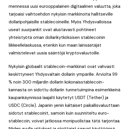
mennessä uusi eurooppalainen digitaalinen valuutta, joka
tarjoaisi vaihtoehdon nykyisin markkinoita hallitseville
dollaripohjaisille stablecoineille. Myös Yhdysvalloissa
useat suurpankit ovat alustavasti pohtineet
yhteistyötä oman dollarikytköksisen stablecoinin
liikkeellelaskussa, etenkin kun maan lainsäätäjät
valmistelevat uusia sääntöjä kryptovaluutoille.
Nykyisin globaalit stablecoin-markkinat ovat vahvasti
keskittyneet Yhdysvaltain dollarin ympärille. Arviolta 99
% noin 300 miljardin dollarin kokonaisstablecoin-
kannasta on sidottu dollariin tunnetuimpina esimerkkeinä
kaupankäynnissä laajalti käytetyt USDT (Tether) ja
USDC (Circle). Japanin yenin kaltaiset paikallisvaluuttaan
sidotut stablecoinit, samoin kuin suunniteltu euro-
stablecoin, voivat jatkossa monipuolistaa tätä tarjontaa.
Niiden avulla yritykset ja sijoittajat saavat käyttöönsä