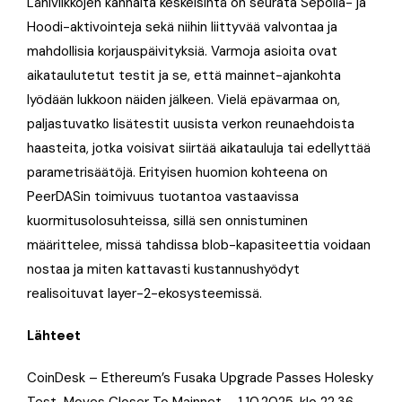
Lähiviikkojen kannalta keskeisintä on seurata Sepolia- ja
Hoodi-aktivointeja sekä niihin liittyvää valvontaa ja
mahdollisia korjauspäivityksiä. Varmoja asioita ovat
aikataulutetut testit ja se, että mainnet-ajankohta
lyödään lukkoon näiden jälkeen. Vielä epävarmaa on,
paljastuvatko lisätestit uusista verkon reunaehdoista
haasteita, jotka voisivat siirtää aikatauluja tai edellyttää
parametrisäätöjä. Erityisen huomion kohteena on
PeerDASin toimivuus tuotantoa vastaavissa
kuormitusolosuhteissa, sillä sen onnistuminen
määrittelee, missä tahdissa blob-kapasiteettia voidaan
nostaa ja miten kattavasti kustannushyödyt
realisoituvat layer-2-ekosysteemissä.
Lähteet
CoinDesk – Ethereum’s Fusaka Upgrade Passes Holesky
Test, Moves Closer To Mainnet – 1.10.2025, klo 22.36.