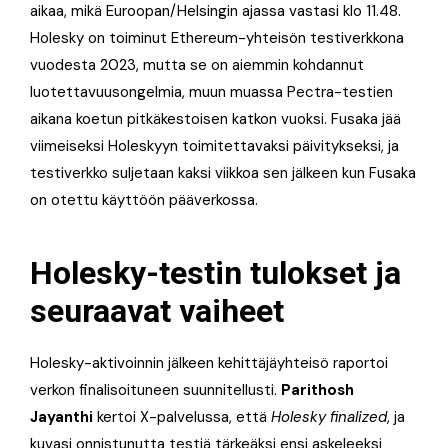
aikaa, mikä Euroopan/Helsingin ajassa vastasi klo 11.48.
Holesky on toiminut Ethereum-yhteisön testiverkkona
vuodesta 2023, mutta se on aiemmin kohdannut
luotettavuusongelmia, muun muassa Pectra-testien
aikana koetun pitkäkestoisen katkon vuoksi. Fusaka jää
viimeiseksi Holeskyyn toimitettavaksi päivitykseksi, ja
testiverkko suljetaan kaksi viikkoa sen jälkeen kun Fusaka
on otettu käyttöön pääverkossa.
Holesky-testin tulokset ja
seuraavat vaiheet
Holesky-aktivoinnin jälkeen kehittäjäyhteisö raportoi
verkon finalisoituneen suunnitellusti.
Parithosh
Jayanthi
kertoi X-palvelussa, että
Holesky finalized
, ja
kuvasi onnistunutta testiä tärkeäksi ensi askeleeksi