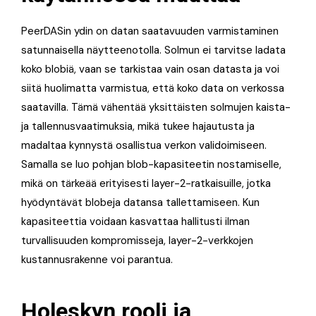
PeerDASin ydin on datan saatavuuden varmistaminen
satunnaisella näytteenotolla. Solmun ei tarvitse ladata
koko blobiä, vaan se tarkistaa vain osan datasta ja voi
siitä huolimatta varmistua, että koko data on verkossa
saatavilla. Tämä vähentää yksittäisten solmujen kaista-
ja tallennusvaatimuksia, mikä tukee hajautusta ja
madaltaa kynnystä osallistua verkon validoimiseen.
Samalla se luo pohjan blob-kapasiteetin nostamiselle,
mikä on tärkeää erityisesti layer-2-ratkaisuille, jotka
hyödyntävät blobeja datansa tallettamiseen. Kun
kapasiteettia voidaan kasvattaa hallitusti ilman
turvallisuuden kompromisseja, layer-2-verkkojen
kustannusrakenne voi parantua.
Holeskyn rooli ja