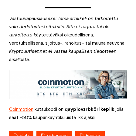
Vastuuvapauslauseke: Tämä artikkeli on tarkoitettu
vain tiedotustarkoituksiin. Sitä ei tarjota tai ole
tarkoitettu k
äytettäväksi oikeudellisena,
verotuksellisena, sijoitus-, rahoitus- tai muuna neuvona.
Kryptouutiset.net ei vastaa kaupallisen tiedotteen
sisällöstä.
Coinmotion
kutsukoodi on
qayp1ovzrbk5r1kep1lk
jolla
saat -50% kaupankäyntikuluista 1kk ajaksi
blob
ethereum
Fusaka