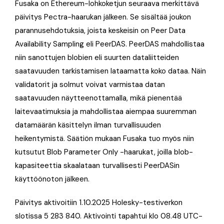
Fusaka on Ethereum-lohkoketjun seuraava merkittävä
päivitys Pectra-haarukan jälkeen. Se sisältää joukon
parannusehdotuksia, joista keskeisin on Peer Data
Availability Sampling eli PeerDAS. PeerDAS mahdollistaa
niin sanottujen blobien eli suurten dataliitteiden
saatavuuden tarkistamisen lataamatta koko dataa. Näin
validatorit ja solmut voivat varmistaa datan
saatavuuden näytteenottamalla, mikä pienentää
laitevaatimuksia ja mahdollistaa aiempaa suuremman
datamäärän käsittelyn ilman turvallisuuden
heikentymistä. Säätiön mukaan Fusaka tuo myös niin
kutsutut Blob Parameter Only -haarukat, joilla blob-
kapasiteettia skaalataan turvallisesti PeerDASin
käyttöönoton jälkeen.
Päivitys aktivoitiin 1.10.2025 Holesky-testiverkon
slotissa 5 283 840. Aktivointi tapahtui klo 08.48 UTC-