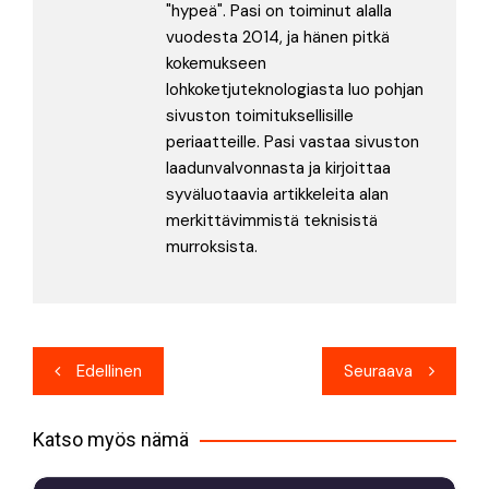
"hypeä". Pasi on toiminut alalla
vuodesta 2014, ja hänen pitkä
kokemukseen
lohkoketjuteknologiasta luo pohjan
sivuston toimituksellisille
periaatteille. Pasi vastaa sivuston
laadunvalvonnasta ja kirjoittaa
syväluotaavia artikkeleita alan
merkittävimmistä teknisistä
murroksista.
Artikkelien
Edellinen
Seuraava
selaus
Katso myös nämä