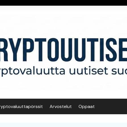
ryptovaluuttapörssit
Arvostelut
Oppaat