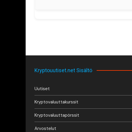
Kryptouutiset.net Sisältö
Uutiset
Kryptovaluuttakurssit
Kryptovaluuttapörssit
Arvostelut