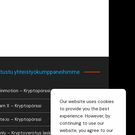
tustu yhteistyökumppaneihimme
inmotion – Kryptopörssi
Our website uses cookies
arn X – Kryptopörssi
to provide you the best
experience. However, by
te.io – Kryptopörssi
continuing to use our
website, you agree to our
inly – Kryptoverotus laskuri