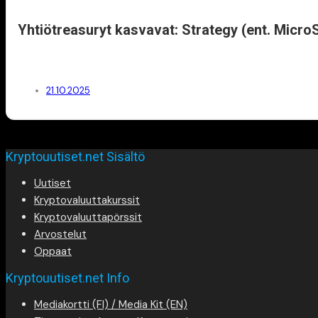
Yhtiötreasuryt kasvavat: Strategy (ent. Micro
21.10.2025
Kryptouutiset.net Sisältö
Uutiset
Kryptovaluuttakurssit
Kryptovaluuttapörssit
Arvostelut
Oppaat
Kryptouutiset.net Info
Mediakortti (FI) / Media Kit (EN)