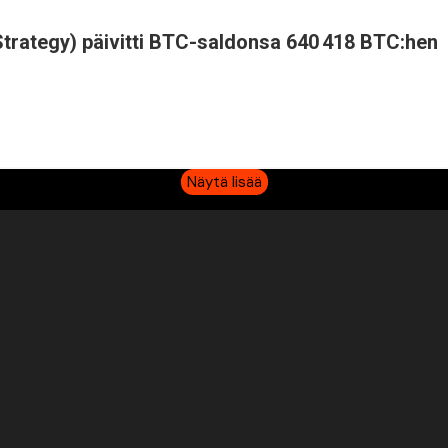
Strategy) päivitti BTC-saldonsa 640 418 BTC:hen
Näytä lisää