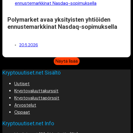
Polymarket avaa yksityisten yhtiöiden
ennustemarkkinat Nasdaq-sopimuksella
20.5.2026
Näytä lisää
Kryptouutiset.net Sisältö
Uutiset
Kryptovaluuttakurssit
Kryptovaluuttapörssit
Arvostelut
Oppaat
Kryptouutiset.net Info