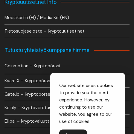
Kryptouutiset.net Info
Mediakortti (FI) / Media Kit (EN)
Tietosuojaseloste – Kryptouutiset.net
Tutustu yhteistyökumppaneihimme
Coinmotion – Kryptopörssi
Kvarn X – Kryptopörssi
Our website uses cookies
to provide you the best
Gate.io – Kryptopörssi
experience. However, by
continuing to use our
Koinly – Kryptoverotus laskuri
website, you agree to our
Ellipal – Kryptovaluutta lompakko
use of cookies.