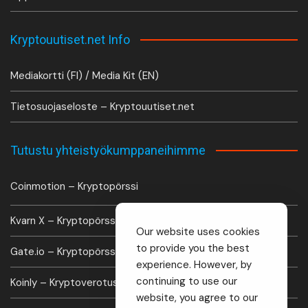
Kryptouutiset.net Info
Mediakortti (FI) / Media Kit (EN)
Tietosuojaseloste – Kryptouutiset.net
Tutustu yhteistyökumppaneihimme
Coinmotion – Kryptopörssi
Kvarn X – Kryptopörssi
Our website uses cookies
to provide you the best
Gate.io – Kryptopörssi
experience. However, by
continuing to use our
Koinly – Kryptoverotus laskuri
website, you agree to our