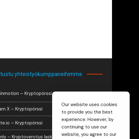
tustu yhteistyökumppaneihimme
inmotion – Kryptopörssi
Our website uses cookies
arn X – Kryptopörssi
to provide you the best
experience. However, by
te.io – Kryptopörssi
continuing to use our
website, you agree to our
inly – Kryptoverotus laskuri