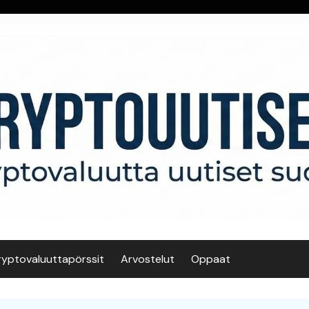
ryptovaluuttapörssit
Arvostelut
Oppaat