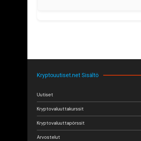
Kryptouutiset.net Sisältö
Uutiset
Kryptovaluuttakurssit
Kryptovaluuttapörssit
Arvostelut