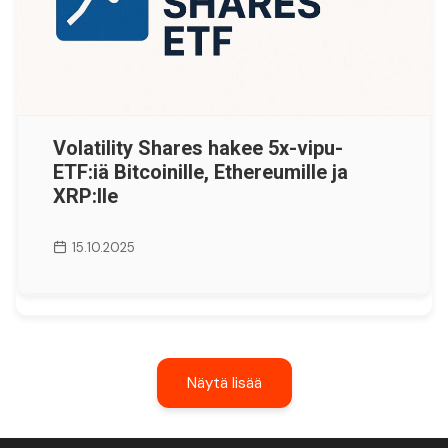
Volatility Shares hakee 5x-vipu-
ETF:iä Bitcoinille, Ethereumille ja
XRP:lle
15.10.2025
Näytä lisää