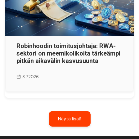
Robinhoodin toimitusjohtaja: RWA-
sektori on meemikolikoita tärkeämpi
pitkän aikavälin kasvusuunta
3.7.2026
Näytä lisää