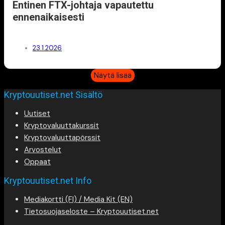
Entinen FTX-johtaja vapautettu
ennenaikaisesti
23.1.2026
Näytä lisää
Kryptouutiset.net Sisältö
Uutiset
Kryptovaluuttakurssit
Kryptovaluuttapörssit
Arvostelut
Oppaat
Kryptouutiset.net Info
Mediakortti (FI) / Media Kit (EN)
Tietosuojaseloste – Kryptouutiset.net