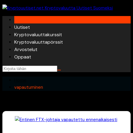
Skip
to
content
Uutiset
Kryptovaluuttakurssit
Kryptovaluuttapörssit
Arvostelut
Oppaat
Home
vapautuminen
vapautuminen