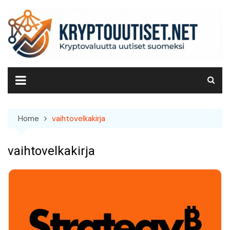
Skip
to
content
Home
vaihtovelkakirja
vaihtovelkakirja