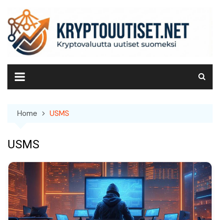
Skip
to
content
Home
USMS
USMS