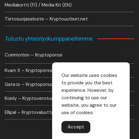
Mediakortti (FI) / Media Kit (EN)
Tietosuojaseloste – Kryptouutiset.net
Tutustu yhteistyökumppaneihimme
Coinmotion – Kryptopörssi
Kvarn X – Kryptopörssi
Our website uses cookies
to provide you the best
Gate.io – Kryptopörssi
experience. However, by
continuing to use our
Koinly – Kryptoverotus laskuri
website, you agree to our
Ellipal – Kryptovaluutta lompakko
use of cookies.
Accept