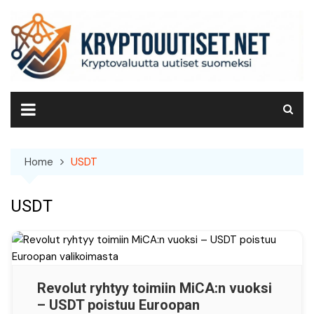
Skip
to
content
Home
USDT
USDT
Revolut ryhtyy toimiin MiCA:n vuoksi
– USDT poistuu Euroopan