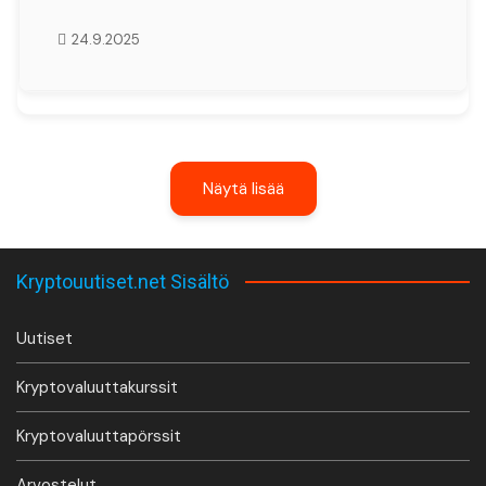
24.9.2025
Näytä lisää
Kryptouutiset.net Sisältö
Uutiset
Kryptovaluuttakurssit
Kryptovaluuttapörssit
Arvostelut