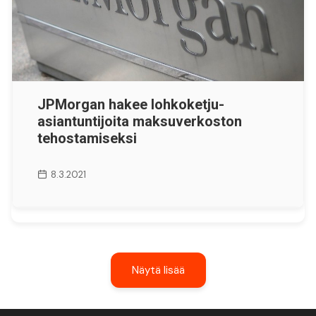
JPMorgan hakee lohkoketju-
asiantuntijoita maksuverkoston
tehostamiseksi
8.3.2021
Näytä lisää