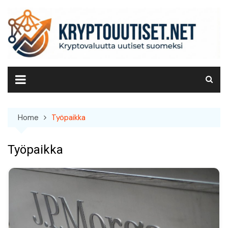
Skip
to
content
Home
Työpaikka
Työpaikka