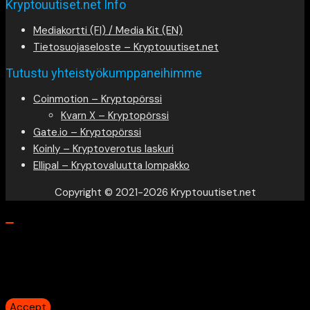
Kryptouutiset.net Info
Mediakortti (FI) / Media Kit (EN)
Tietosuojaseloste – Kryptouutiset.net
Tutustu yhteistyökumppaneihimme
Coinmotion – Kryptopörssi
Kvarn X – Kryptopörssi
Gate.io – Kryptopörssi
Koinly – Kryptoverotus laskuri
Ellipal – Kryptovaluutta lompakko
Copyright © 2021-2026 Kryptouutiset.net
Our website uses cookies to provide you the best
experience. However, by continuing to use our website, you
agree to our use of cookies.
Accept