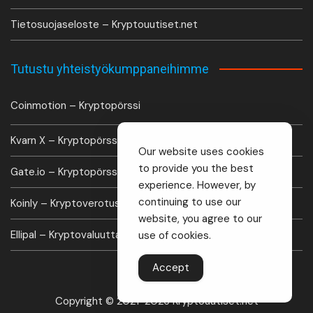
Tietosuojaseloste – Kryptouutiset.net
Tutustu yhteistyökumppaneihimme
Coinmotion – Kryptopörssi
Kvarn X – Kryptopörssi
Our website uses cookies
to provide you the best
Gate.io – Kryptopörssi
experience. However, by
continuing to use our
Koinly – Kryptoverotus laskuri
website, you agree to our
Ellipal – Kryptovaluutta lompakko
use of cookies.
Accept
Copyright © 2021-2026 Kryptouutiset.net