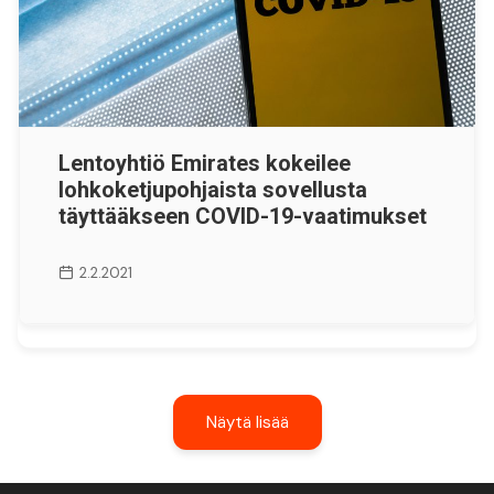
Lentoyhtiö Emirates kokeilee
lohkoketjupohjaista sovellusta
täyttääkseen COVID-19-vaatimukset
2.2.2021
Näytä lisää