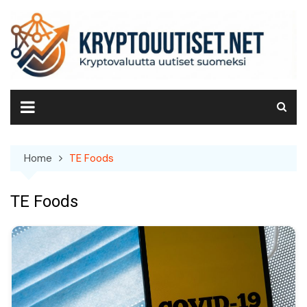
Skip
to
content
Home
TE Foods
TE Foods