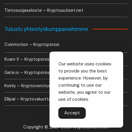
Tietosuojaseloste – Kryptouutiset.net
Tutustu yhteistyökumppaneihimme
Coinmotion – Kryptopörssi
Kvarn X – Kryptopörssi
Our website uses cookies
to provide you the best
Gate.io – Kryptopörssi
experience. However, by
continuing to use our
Koinly – Kryptoverotus laskuri
website, you agree to our
Ellipal – Kryptovaluutta lompakko
use of cookies.
Accept
Copyright © 2021-2026 Kryptouutiset.net