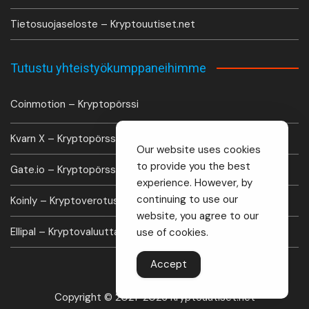
Tietosuojaseloste – Kryptouutiset.net
Tutustu yhteistyökumppaneihimme
Coinmotion – Kryptopörssi
Kvarn X – Kryptopörssi
Our website uses cookies
to provide you the best
Gate.io – Kryptopörssi
experience. However, by
continuing to use our
Koinly – Kryptoverotus laskuri
website, you agree to our
Ellipal – Kryptovaluutta lompakko
use of cookies.
Accept
Copyright © 2021-2026 Kryptouutiset.net