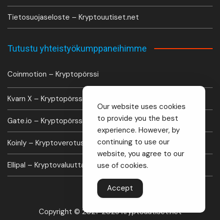
Tietosuojaseloste – Kryptouutiset.net
Tutustu yhteistyökumppaneihimme
Coinmotion – Kryptopörssi
Kvarn X – Kryptopörssi
Our website uses cookies
to provide you the best
Gate.io – Kryptopörssi
experience. However, by
continuing to use our
Koinly – Kryptoverotus laskuri
website, you agree to our
Ellipal – Kryptovaluutta lompakko
use of cookies.
Accept
Copyright © 2021-2026 Kryptouutiset.net