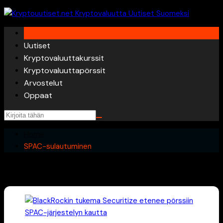
Skip
to
content
Uutiset
Kryptovaluuttakurssit
Kryptovaluuttapörssit
Arvostelut
Oppaat
Home
SPAC-sulautuminen
SPAC-sulautuminen