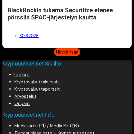
BlackRockin tukema Securitize etenee
pörssiin SPAC-järjestelyn kautta
30.6.2026
Näytä lisää
Kryptouutiset.net Sisältö
Uutiset
Kryptovaluuttakurssit
Kryptovaluuttapörssit
Arvostelut
Oppaat
Kryptouutiset.net Info
Mediakortti (FI) / Media Kit (EN)
Tietosuojaseloste – Kryptouutiset.net