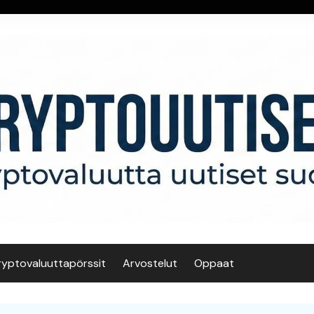
ryptovaluuttapörssit
Arvostelut
Oppaat