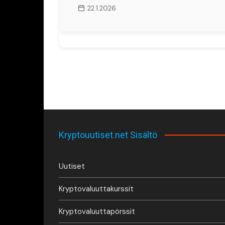
22.1.2026
Kryptouutiset.net Sisältö
Uutiset
Kryptovaluuttakurssit
Kryptovaluuttapörssit