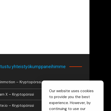
tustu yhteistyökumppaneihimme
inmotion – Kryptopörssi
Our website uses cookies
arn X – Kryptopörssi
to provide you the best
experience. However, by
te.io – Kryptopörssi
continuing to use our