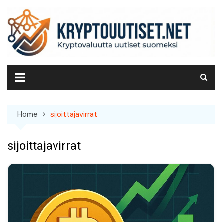
Skip
to
content
Home
sijoittajavirrat
sijoittajavirrat