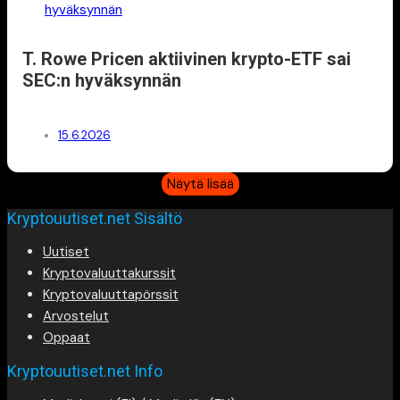
T. Rowe Pricen aktiivinen krypto-ETF sai
SEC:n hyväksynnän
15.6.2026
Näytä lisää
Kryptouutiset.net Sisältö
Uutiset
Kryptovaluuttakurssit
Kryptovaluuttapörssit
Arvostelut
Oppaat
Kryptouutiset.net Info