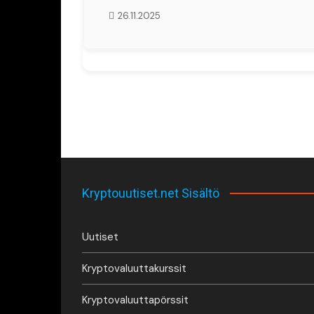
26.11.2025
Kryptouutiset.net Sisältö
Uutiset
Kryptovaluuttakurssit
Kryptovaluuttapörssit