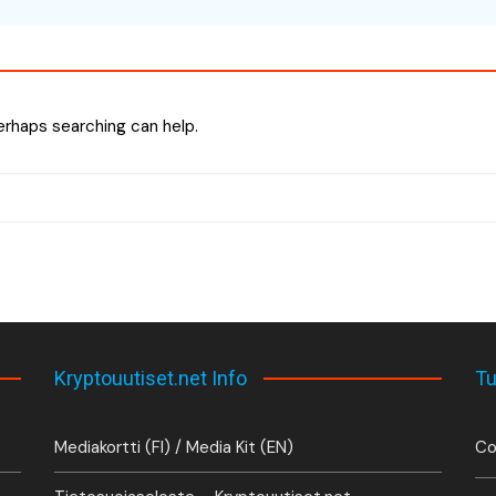
Perhaps searching can help.
Kryptouutiset.net Info
Tu
Mediakortti (FI) / Media Kit (EN)
Co