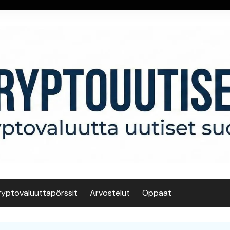
ryptovaluuttapörssit
Arvostelut
Oppaat