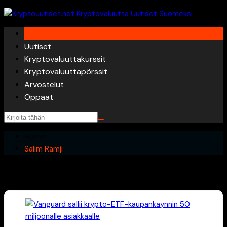
Skip
to
content
Uutiset
Kryptovaluuttakurssit
Kryptovaluuttapörssit
Arvostelut
Oppaat
Home
Salim Ramji
Salim Ramji