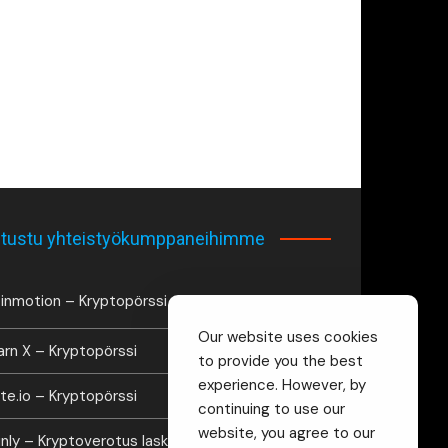
tustu yhteistyökumppaneihimme
inmotion – Kryptopörssi
Our website uses cookies
arn X – Kryptopörssi
to provide you the best
experience. However, by
te.io – Kryptopörssi
continuing to use our
website, you agree to our
inly – Kryptoverotus laskuri