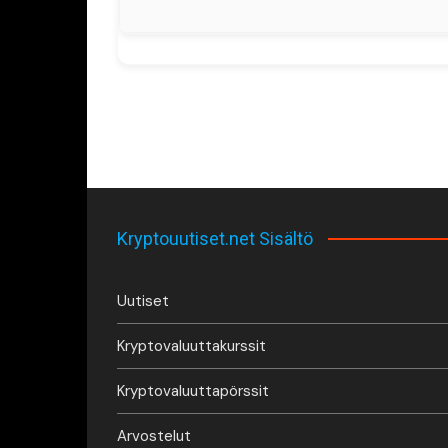
Kryptouutiset.net Sisältö
Uutiset
Kryptovaluuttakurssit
Kryptovaluuttapörssit
Arvostelut