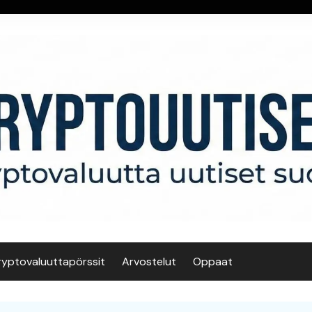
ryptovaluuttapörssit
Arvostelut
Oppaat