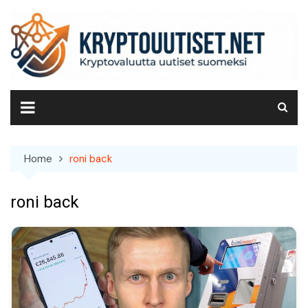
Skip
to
content
Home
roni back
roni back