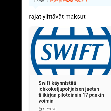
Home
rajat ylittävät maksut
rajat ylittävät maksut
Swift käynnistää
lohkoketjupohjaisen jaetun
tilikirjan pilotoinnin 17 pankin
voimin
9.7.2026