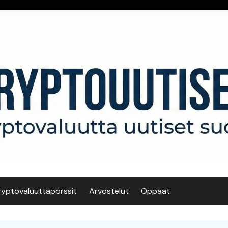
ryptovaluuttapörssit
Arvostelut
Oppaat