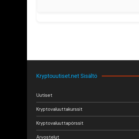
Kryptouutiset.net Sisältö
Uutiset
Kryptovaluuttakurssit
Kryptovaluuttapörssit
Arvostelut