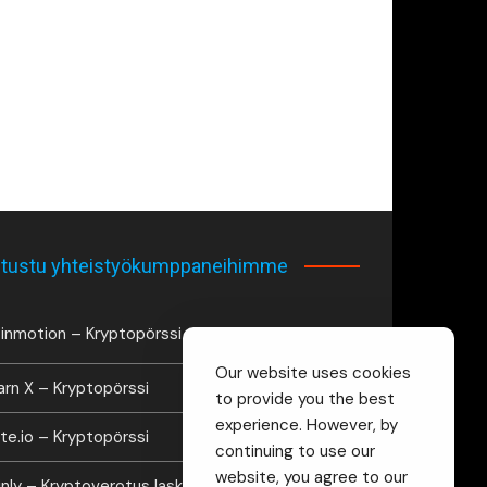
tustu yhteistyökumppaneihimme
inmotion – Kryptopörssi
Our website uses cookies
arn X – Kryptopörssi
to provide you the best
experience. However, by
te.io – Kryptopörssi
continuing to use our
website, you agree to our
inly – Kryptoverotus laskuri